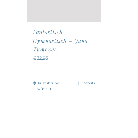
Fantastisch
Gymnastisch – Jana
Tumovec
€
32,95
Ausführung
Details
Dieses
wählen
Produkt
weist
mehrere
Varianten
auf.