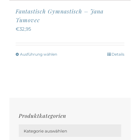
Fantastisch Gymnastisch – Jana
Tumovec
€
32,95
Ausführung wählen
Details
Dieses
Produkt
weist
mehrere
Varianten
auf.
Die
Produktkategorien
Optionen

können
Kategorie auswählen