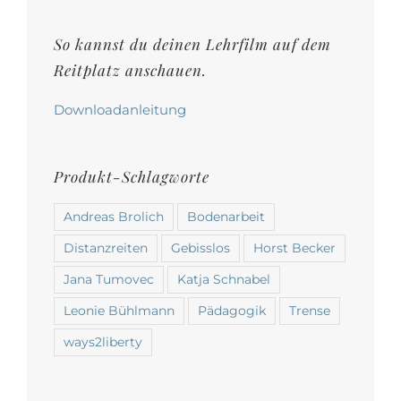
auf
der
So kannst du deinen Lehrfilm auf dem
Produktseite
Reitplatz anschauen.
gewählt
werden
Downloadanleitung
Produkt-Schlagworte
Andreas Brolich
Bodenarbeit
Distanzreiten
Gebisslos
Horst Becker
Jana Tumovec
Katja Schnabel
Leonie Bühlmann
Pädagogik
Trense
ways2liberty