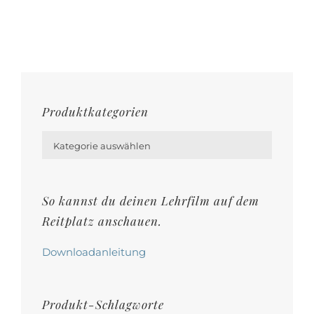
gewählt
mehrere
werden
Varianten
auf.
Die
Optionen
Produktkategorien
können

auf
Kategorie auswählen
der
Produktseite
So kannst du deinen Lehrfilm auf dem
gewählt
Reitplatz anschauen.
werden
Downloadanleitung
Produkt-Schlagworte