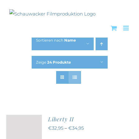
Zum
Inhalt
springen
Sortieren nach
Name
Zeige
24 Produkte
Liberty II
€
32,95
–
€
34,95