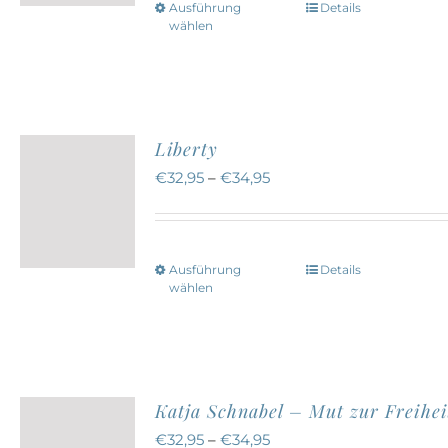
Ausführung
Details
Dieses
auf
wählen
Produkt
der
weist
Produktseite
mehrere
gewählt
Varianten
werden
Liberty
auf.
€
32,95
–
€
34,95
Die
Optionen
können
Ausführung
Details
Dieses
auf
wählen
Produkt
der
weist
Produktseite
mehrere
gewählt
Varianten
werden
Katja Schnabel – Mut zur Freihei
auf.
€
32,95
–
€
34,95