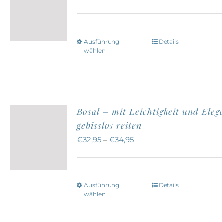
Die
Optionen
können
Ausführung
Details
Dieses
auf
wählen
Produkt
der
weist
Produktseite
mehrere
gewählt
Varianten
werden
Bosal – mit Leichtigkeit und Eleg
auf.
gebisslos reiten
Die
€
32,95
–
€
34,95
Optionen
können
auf
Ausführung
Details
Dieses
der
wählen
Produkt
Produktseite
weist