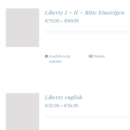
werden
Varianten
Liberty I + II + Bitte Einsteigen
auf.
€
79,95
–
€
89,95
Die
Optionen
können
auf
Ausführung
Details
Dieses
der
wählen
Produkt
Produktseite
weist
gewählt
mehrere
werden
Varianten
Liberty english
auf.
€
32,95
–
€
34,95
Die
Optionen
können