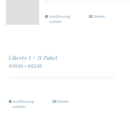
Ausführung
Details
Dieses
wählen
Produkt
weist
mehrere
Varianten
Liberty I + II Paket
auf.
€
59,95
–
€
63,95
Die
Optionen
können
auf
Ausführung
Details
Dieses
der
wählen
Produkt
Produktseite
weist
gewählt
mehrere