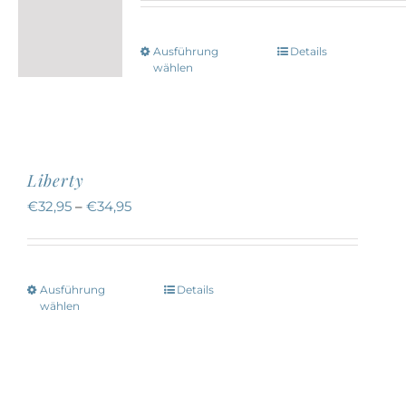
Ausführung
Details
Dieses
wählen
Produkt
weist
mehrere
Varianten
Liberty
auf.
€
32,95
–
€
34,95
Die
Optionen
können
Ausführung
Details
Dieses
auf
wählen
Produkt
der
weist
Produktseite
mehrere
gewählt
Varianten