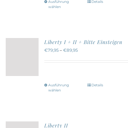
Ausführung
Details
Dieses
der
wählen
Produkt
Produktseite
weist
gewählt
mehrere
werden
Varianten
Liberty I + II + Bitte Einsteigen
auf.
€
79,95
–
€
89,95
Die
Optionen
können
auf
Ausführung
Details
Dieses
der
wählen
Produkt
Produktseite
weist
gewählt
mehrere
werden
Varianten
Liberty II