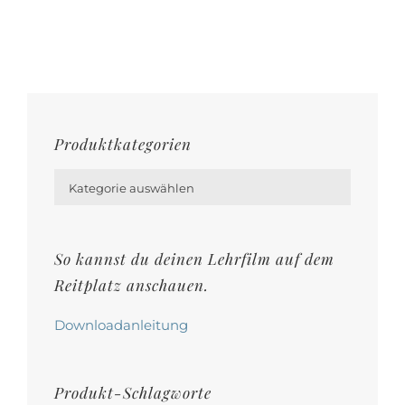
mehrere
gewählt
Varianten
werden
auf.
Die
Optionen
Produktkategorien
können

auf
Kategorie auswählen
der
Produktseite
So kannst du deinen Lehrfilm auf dem
gewählt
Reitplatz anschauen.
werden
Downloadanleitung
Produkt-Schlagworte