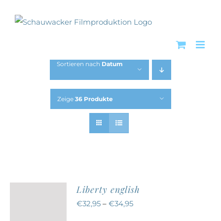
Zum
Inhalt
springen
Sortieren nach
Datum
Zeige
36 Produkte
Liberty english
€
32,95
–
€
34,95