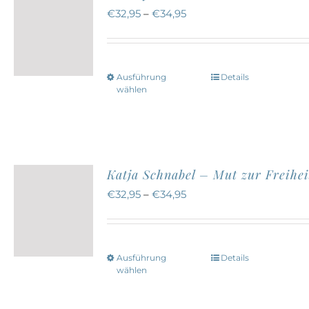
auf.
€
32,95
–
€
34,95
Die
Optionen
können
Ausführung
Details
Dieses
auf
wählen
Produkt
der
weist
Produktseite
mehrere
gewählt
Varianten
werden
Katja Schnabel – Mut zur Freihei
auf.
€
32,95
–
€
34,95
Die
Optionen
können
Ausführung
Details
Dieses
auf
wählen
Produkt
der
weist
Produktseite