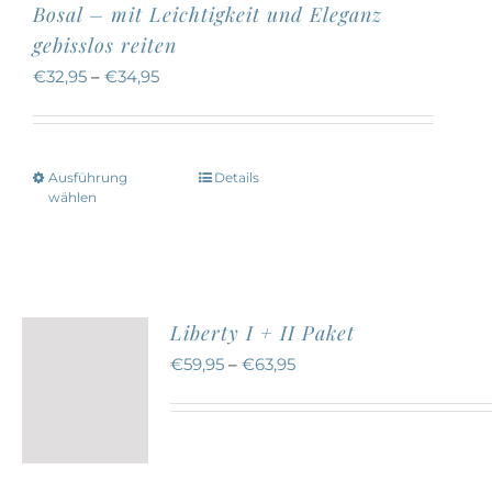
werden
Bosal – mit Leichtigkeit und Eleganz
auf.
gebisslos reiten
Die
€
32,95
–
€
34,95
Optionen
können
auf
Ausführung
Details
Dieses
der
wählen
Produkt
Produktseite
weist
gewählt
mehrere
werden
Varianten
Liberty I + II Paket
auf.
€
59,95
–
€
63,95
Die
Optionen
können
auf