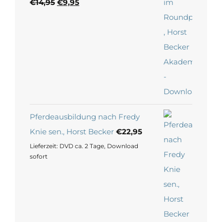
Ursprünglicher
Aktueller
€
14,95
€
9,95
Preis
Preis
war:
ist:
€14,95
€9,95.
Pferdeausbildung nach Fredy
Knie sen., Horst Becker
€
22,95
Lieferzeit:
DVD ca. 2 Tage, Download
sofort