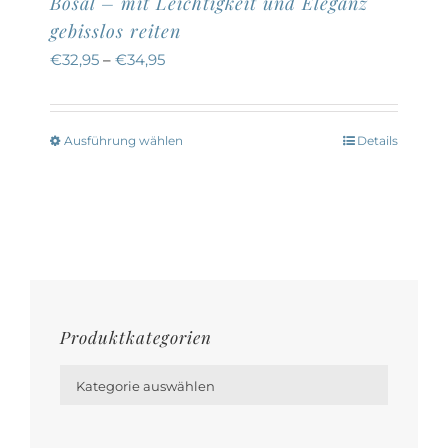
Bosal – mit Leichtigkeit und Eleganz
gebisslos reiten
€
32,95
–
€
34,95
Ausführung wählen
Details
Dieses
Produkt
weist
mehrere
Varianten
auf.
Die
Produktkategorien
Optionen

können
Kategorie auswählen
auf
der