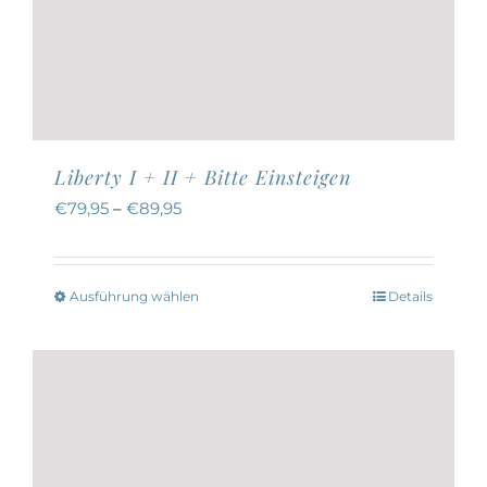
Liberty I + II + Bitte Einsteigen
€
79,95
–
€
89,95
Ausführung wählen
Details
Dieses
Produkt
weist
mehrere
Varianten
auf.