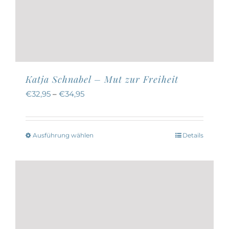
Katja Schnabel – Mut zur Freiheit
€
32,95
–
€
34,95
Ausführung wählen
Details
Dieses
Produkt
weist
mehrere
Varianten
auf.