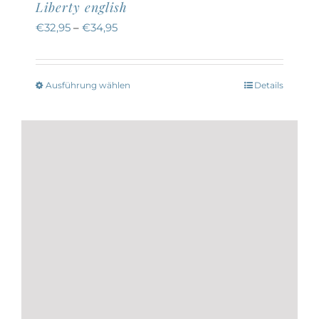
Liberty english
€
32,95
–
€
34,95
Ausführung wählen
Details
Dieses
Produkt
weist
mehrere
Varianten
auf.
Die
Optionen
können
auf
der