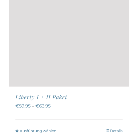
Produktseite
gewählt
werden
Liberty I + II Paket
€
59,95
–
€
63,95
Ausführung wählen
Details
Dieses