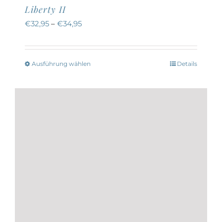
Liberty II
€
32,95
–
€
34,95
Ausführung wählen
Details
Dieses
Produkt
weist
mehrere
Varianten
auf.
Die
Optionen
können
auf
der