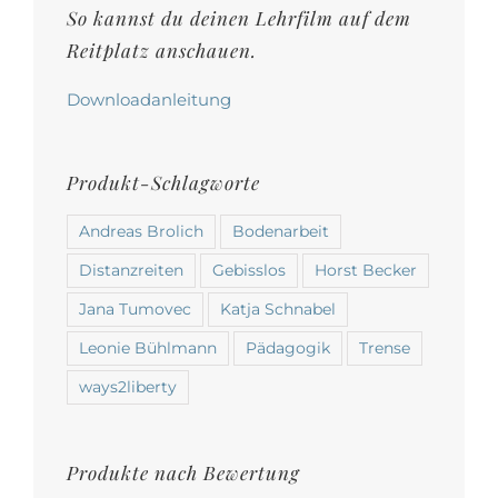
So kannst du deinen Lehrfilm auf dem
Produktseite
Reitplatz anschauen.
gewählt
werden
Downloadanleitung
Produkt-Schlagworte
Andreas Brolich
Bodenarbeit
Distanzreiten
Gebisslos
Horst Becker
Jana Tumovec
Katja Schnabel
Leonie Bühlmann
Pädagogik
Trense
ways2liberty
Produkte nach Bewertung