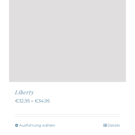
Produktseite
gewählt
werden
Liberty
€
32,95
–
€
34,95
Ausführung wählen
Details
Dieses