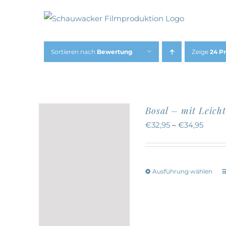
Zum
Inhalt
springen
Sortieren nach
Bewertung
Zeige
24 P
Bosal – mit Leicht
€
32,95
–
€
34,95
Ausführung wählen
w