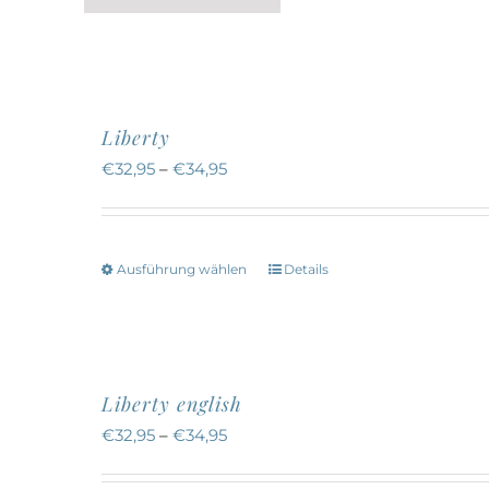
a
Liberty
€
32,95
–
€
34,95
Ausführung wählen
Details
Dieses
Produkt
weist
mehrere
Liberty english
Varianten
€
32,95
–
€
34,95
auf.
Die