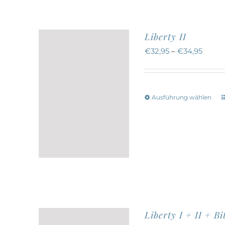
a
Liberty II
€
32,95
–
€
34,95
Ausführung wählen
w
a
Liberty I + II + Bi