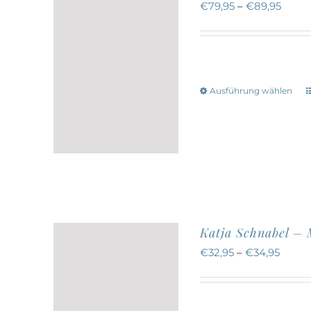
€
79,95
–
€
89,95
Ausführung wählen
w
a
Katja Schnabel – 
€
32,95
–
€
34,95