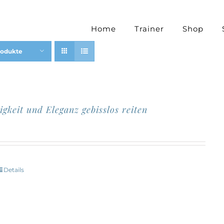
Home
Trainer
Shop
rodukte
igkeit und Eleganz gebisslos reiten
Details
Dieses
Produkt
eist
mehrere