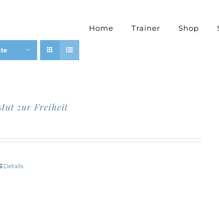
Home
Trainer
Shop
kte
Mut zur Freiheit
Details
Dieses
Produkt
eist
mehrere