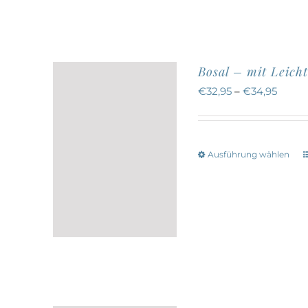
werden
a
Bosal – mit Leicht
€
32,95
–
€
34,95
Ausführung wählen
w
a