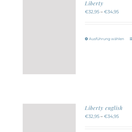
Liberty
€
32,95
–
€
34,95
Ausführung wählen
w
a
Liberty english
€
32,95
–
€
34,95