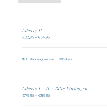
a
Liberty II
€
32,95
–
€
34,95
Ausführung wählen
Details
Dieses
Produkt
weist
mehrere
Liberty I + II + Bitte Einsteigen
Varianten
€
79,95
–
€
89,95
auf.
Die