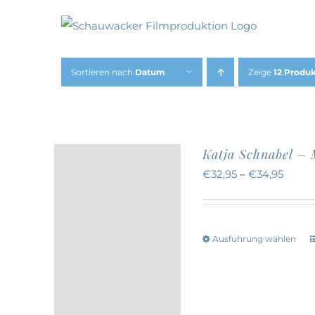
Zum
Inhalt
springen
Sortieren nach
Datum
Zeige
12 Produ
Katja Schnabel – 
€
32,95
–
€
34,95
Ausführung wählen
w