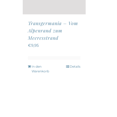
Transgermania – Vom
Alpenrand zum
Meeresstrand
€
9,95
In den
Details
Warenkorb