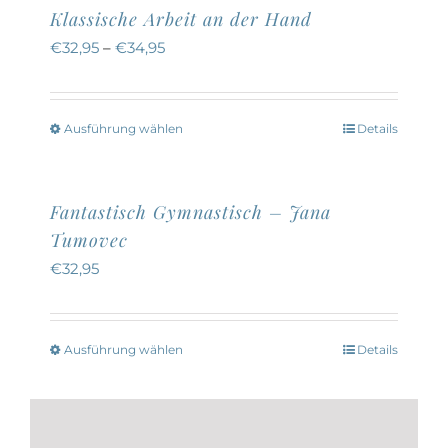
Klassische Arbeit an der Hand
€
32,95
–
€
34,95
Ausführung wählen
Details
Dieses
Produkt
weist
Fantastisch Gymnastisch – Jana
mehrere
Tumovec
Varianten
€
32,95
auf.
Die
Optionen
Ausführung wählen
Details
Dieses
können
Produkt
auf
weist
der
mehrere