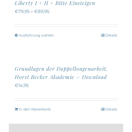
Liberty I + II + Bitte Einsteigen
€
79,95
–
€
89,95
Ausführung wählen
Details
Dieses
Produkt
weist
mehrere
Grundlagen der Doppellongenarbeit,
Varianten
Horst Becker Akademie – Download
auf.
€
14,95
Die
Optionen
können
In den Warenkorb
Details
auf
der