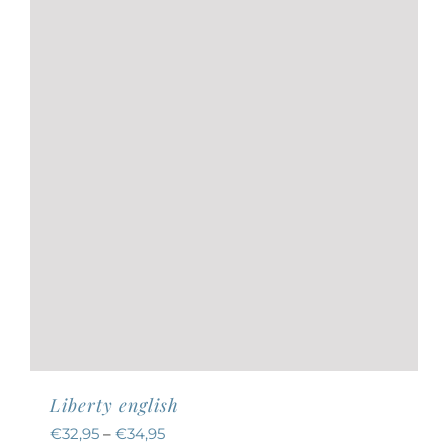
können
auf
der
Produktseite
gewählt
werden
Liberty english
€
32,95
–
€
34,95