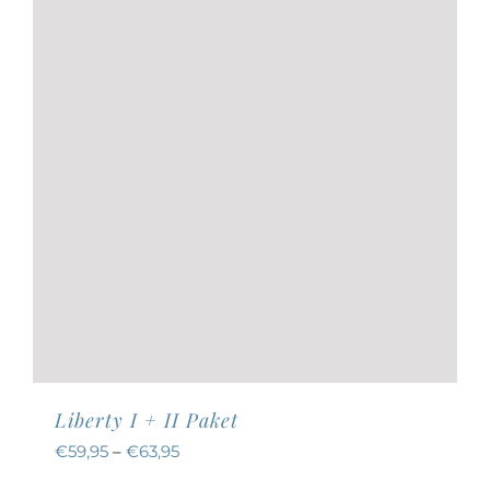
auf
der
Produktseite
gewählt
werden
Liberty I + II Paket
€
59,95
–
€
63,95