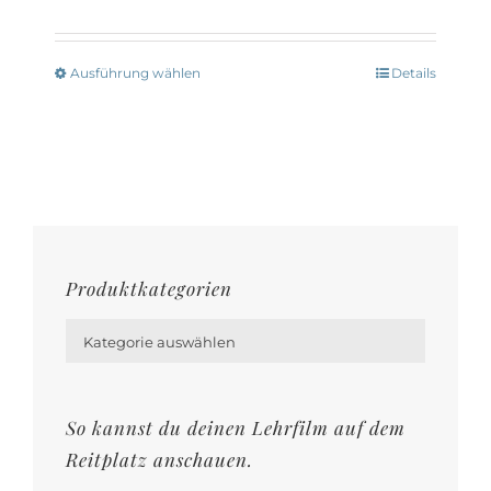
Ausführung wählen
Details
Dieses
Produkt
weist
mehrere
Varianten
auf.
Die
Produktkategorien
Optionen

können
Kategorie auswählen
auf
der
So kannst du deinen Lehrfilm auf dem
Produktseite
Reitplatz anschauen.
gewählt