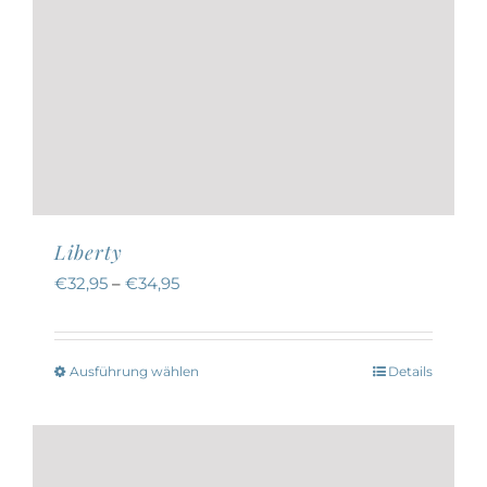
Liberty
€
32,95
–
€
34,95
Ausführung wählen
Details
Dieses
Produkt
weist
mehrere