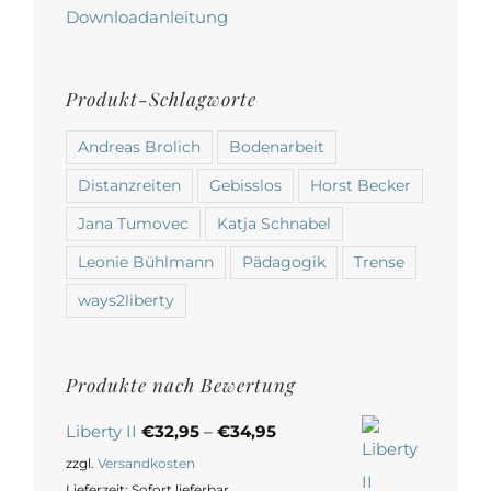
werden
Downloadanleitung
Produkt-Schlagworte
Andreas Brolich
Bodenarbeit
Distanzreiten
Gebisslos
Horst Becker
Jana Tumovec
Katja Schnabel
Leonie Bühlmann
Pädagogik
Trense
ways2liberty
Produkte nach Bewertung
Liberty II
€
32,95
–
€
34,95
zzgl.
Versandkosten
Lieferzeit:
Sofort lieferbar