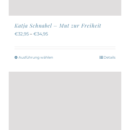
Katja Schnabel – Mut zur Freiheit
€
32,95
–
€
34,95
Ausführung wählen
Details
Dieses
Produkt
weist
mehrere
Varianten
auf.
Die
Optionen
können