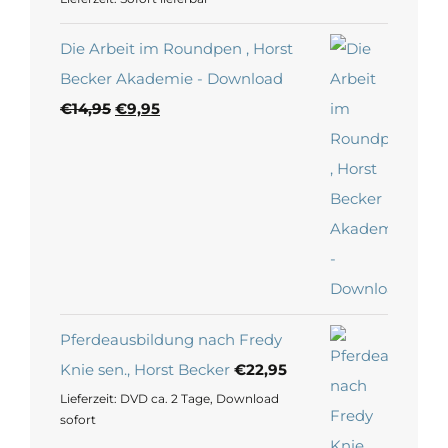
Die Arbeit im Roundpen , Horst
Becker Akademie - Download
Ursprünglicher
Aktueller
€
14,95
€
9,95
Preis
Preis
war:
ist:
€14,95
€9,95.
Pferdeausbildung nach Fredy
Knie sen., Horst Becker
€
22,95
Lieferzeit:
DVD ca. 2 Tage, Download
sofort