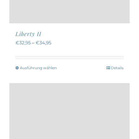
Liberty II
€
32,95
–
€
34,95
Ausführung wählen
Details
Dieses
Produkt
weist
mehrere
Varianten
auf.
Die
Optionen