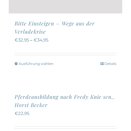
Bitte Einsteigen – Wege aus der
Verladekrise
€
32,95
–
€
34,95
Ausführung wählen
Details
Dieses
Produkt
weist
mehrere
Pferdeausbildung nach Fredy Knie sen.,
Varianten
Horst Becker
auf.
€
22,95
Die
Optionen