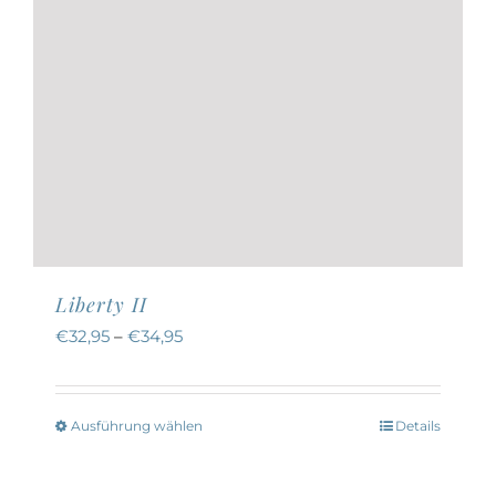
gewählt
werden
Liberty II
€
32,95
–
€
34,95
Ausführung wählen
Details
Dieses
Produkt