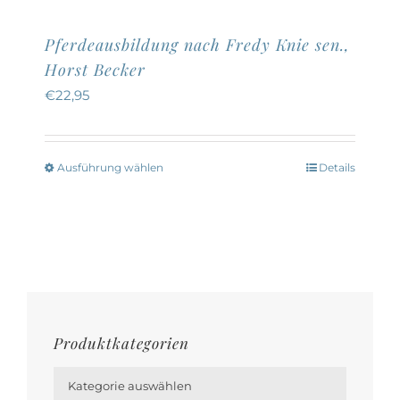
weist
mehrere
Pferdeausbildung nach Fredy Knie sen.,
Varianten
Horst Becker
auf.
€
22,95
Die
Optionen
können
Ausführung wählen
Details
Dieses
auf
Produkt
der
weist
Produktseite
mehrere
gewählt
Varianten
werden
auf.
Die
Produktkategorien
Optionen

können
Kategorie auswählen