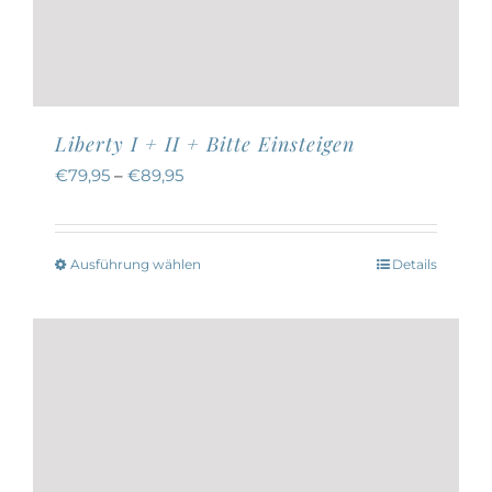
Liberty I + II + Bitte Einsteigen
€
79,95
–
€
89,95
Ausführung wählen
Details
Dieses
Produkt
weist
mehrere
Varianten
auf.
Die