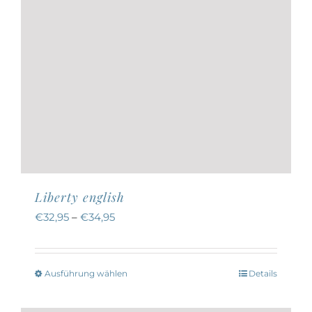
gewählt
werden
Liberty english
€
32,95
–
€
34,95
Ausführung wählen
Details
Dieses
Produkt