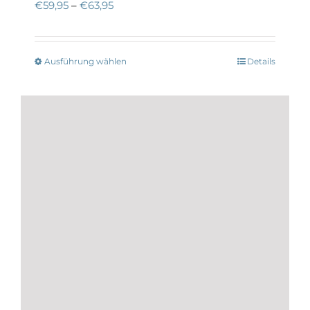
€
59,95
–
€
63,95
Ausführung wählen
Details
Dieses
Produkt
weist
mehrere
Varianten
auf.
Die
Optionen
können
auf
der
Produktseite