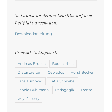
auf
der
So kannst du deinen Lehrfilm auf dem
Produktseite
Reitplatz anschauen.
gewählt
werden
Downloadanleitung
Produkt-Schlagworte
Andreas Brolich
Bodenarbeit
Distanzreiten
Gebisslos
Horst Becker
Jana Tumovec
Katja Schnabel
Leonie Bühlmann
Pädagogik
Trense
ways2liberty