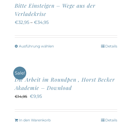
Bitte Einsteigen – Wege aus der
Verladekrise
€
32,95
–
€
34,95
Ausführung wählen
Details
Dieses
Produkt
weist
Sale!
mehrere
Die Arbeit im Roundpen , Horst Becker
Varianten
Akademie – Download
auf.
Ursprünglicher
Aktueller
€
9,95
€
14,95
Die
Preis
Preis
Optionen
war:
ist:
können
In den Warenkorb
Details
€14,95
€9,95.
auf