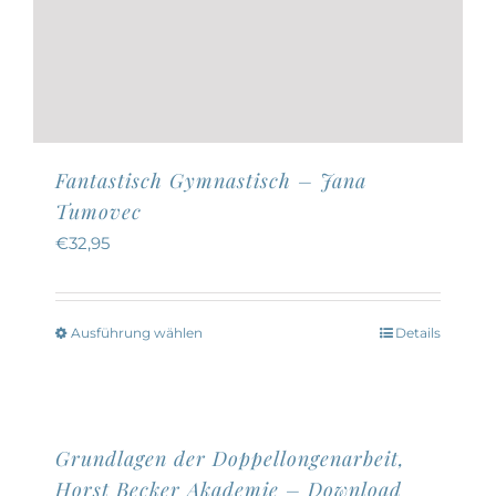
Fantastisch Gymnastisch – Jana
Tumovec
€
32,95
Ausführung wählen
Details
Dieses
Produkt
weist
mehrere
Grundlagen der Doppellongenarbeit,
Varianten
Horst Becker Akademie – Download