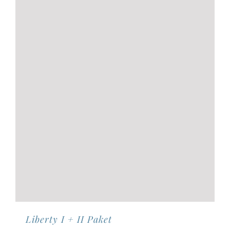
Optionen
können
auf
der
Produktseite
gewählt
werden
Liberty I + II Paket