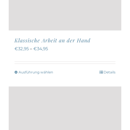
Klassische Arbeit an der Hand
€
32,95
–
€
34,95
Ausführung wählen
Details
Dieses
Produkt
weist
mehrere
Varianten
auf.
Die