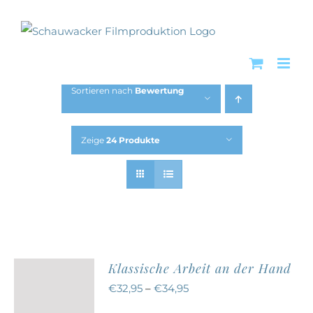
Zum
Inhalt
springen
Sortieren nach
Bewertung
Zeige
24 Produkte
Klassische Arbeit an der Hand
€
32,95
–
€
34,95