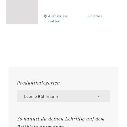
Ausführung
Details
Dieses
wählen
Produkt
weist
mehrere
Varianten
auf.
Die
Optionen
Produktkategorien
können

auf
Leonie Bühlmann
×
der
Produktseite
So kannst du deinen Lehrfilm auf dem
gewählt
Reitplatz anschauen.