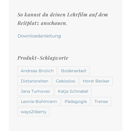
auf
der
So kannst du deinen Lehrfilm auf dem
Produktseite
Reitplatz anschauen.
gewählt
werden
Downloadanleitung
Produkt-Schlagworte
Andreas Brolich
Bodenarbeit
Distanzreiten
Gebisslos
Horst Becker
Jana Tumovec
Katja Schnabel
Leonie Bühlmann
Pädagogik
Trense
ways2liberty