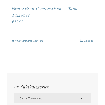
Fantastisch Gymnastisch – Jana
Tumovec
€
32,95
Ausführung wählen
Details
Dieses
Produkt
weist
mehrere
Varianten
auf.
Die
Produktkategorien
Optionen

können
Jana Tumovec
×