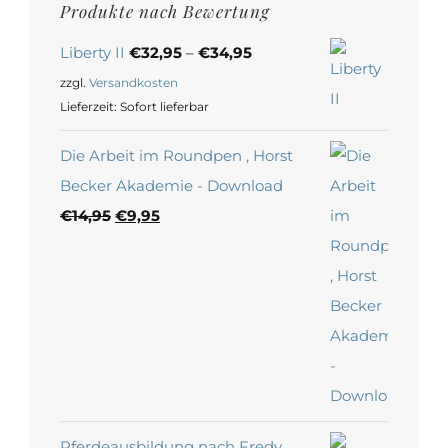
Produkte nach Bewertung
Liberty II
€
32,95
–
€
34,95
zzgl.
Versandkosten
Lieferzeit:
Sofort lieferbar
Die Arbeit im Roundpen , Horst
Becker Akademie - Download
Ursprünglicher
Aktueller
€
14,95
€
9,95
Preis
Preis
war:
ist:
€14,95
€9,95.
Pferdeausbildung nach Fredy