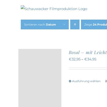
Zum
Inhalt
springen
Sortieren nach
Datum
Zeige
24 Produ
Bosal – mit Leicht
€
32,95
–
€
34,95
Ausführung wählen
w