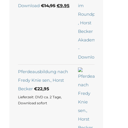
Ursprünglicher
Aktueller
Download
€
14,95
€
9,95
Preis
Preis
war:
ist:
€14,95
€9,95.
Pferdeausbildung nach
Fredy Knie sen., Horst
Becker
€
22,95
Lieferzeit:
DVD ca. 2 Tage,
Download sofort