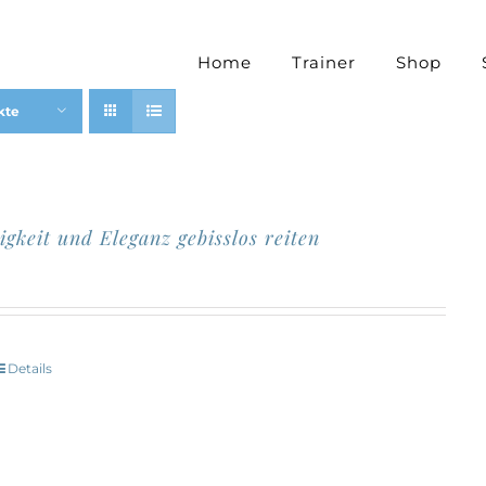
Home
Trainer
Shop
kte
igkeit und Eleganz gebisslos reiten
Details
Dieses
Produkt
eist
mehrere