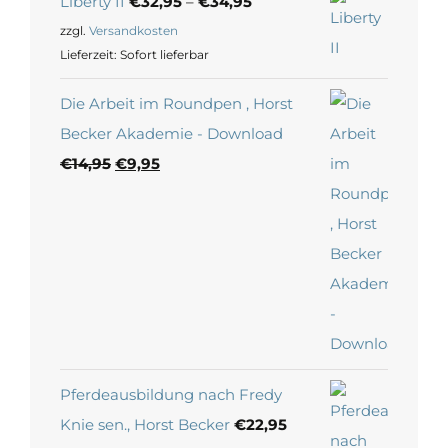
Liberty II
€
32,95
–
€
34,95
zzgl.
Versandkosten
Lieferzeit:
Sofort lieferbar
Die Arbeit im Roundpen , Horst
Becker Akademie - Download
Ursprünglicher
Aktueller
€
14,95
€
9,95
Preis
Preis
war:
ist:
€14,95
€9,95.
Pferdeausbildung nach Fredy
Knie sen., Horst Becker
€
22,95