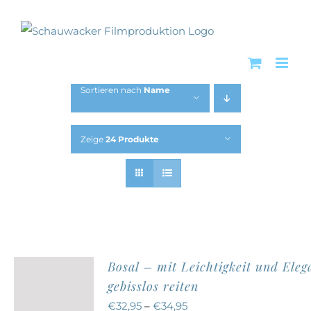
Zum
Inhalt
springen
Sortieren nach
Name
Zeige
24 Produkte
Bosal – mit Leichtigkeit und Eleg
gebisslos reiten
€
32,95
–
€
34,95