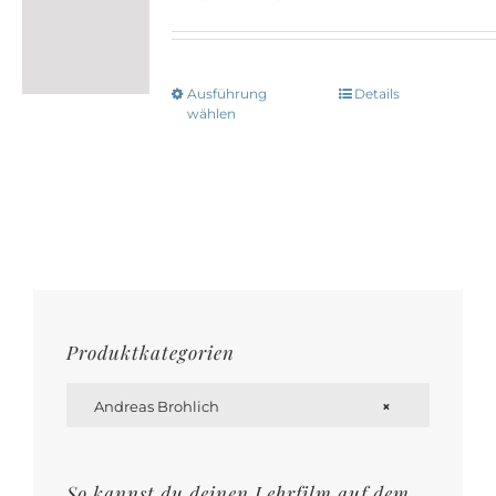
Ausführung
Details
Dieses
wählen
Produkt
weist
mehrere
Varianten
auf.
Die
Optionen
Produktkategorien
können

auf
Andreas Brohlich
×
der
Produktseite
So kannst du deinen Lehrfilm auf dem