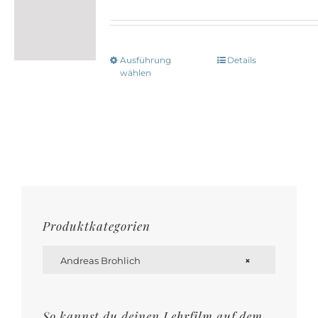
Ausführung
Details
Dieses
wählen
Produkt
weist
mehrere
Varianten
auf.
Die
Optionen
Produktkategorien
können

auf
Andreas Brohlich
×
der
Produktseite
So kannst du deinen Lehrfilm auf dem