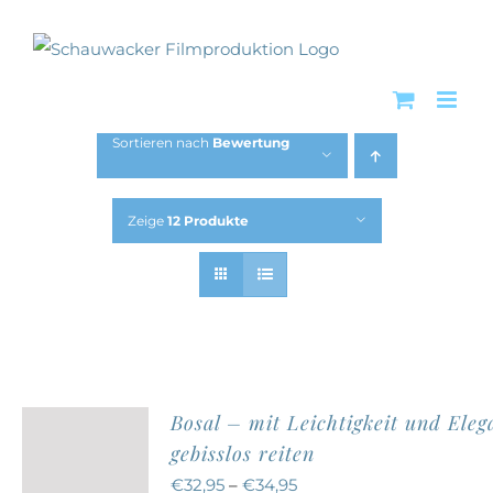
Zum
Inhalt
springen
Sortieren nach
Bewertung
Zeige
12 Produkte
Bosal – mit Leichtigkeit und Eleg
gebisslos reiten
€
32,95
–
€
34,95