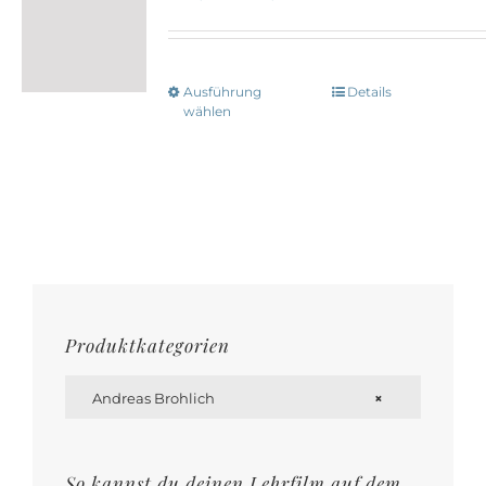
Ausführung
Details
Dieses
wählen
Produkt
weist
mehrere
Varianten
auf.
Die
Optionen
Produktkategorien
können

auf
Andreas Brohlich
×
der
Produktseite
So kannst du deinen Lehrfilm auf dem