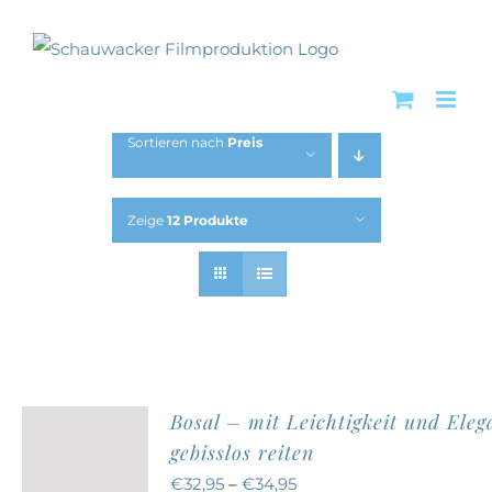
Zum
Inhalt
springen
Sortieren nach
Preis
Zeige
12 Produkte
Bosal – mit Leichtigkeit und Eleg
gebisslos reiten
€
32,95
–
€
34,95