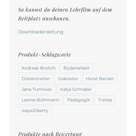
der
So kannst du deinen Lehrfilm auf dem
Produktseite
Reitplatz anschauen.
gewählt
werden
Downloadanleitung
Produkt-Schlagworte
Andreas Brolich
Bodenarbeit
Distanzreiten
Gebisslos
Horst Becker
Jana Tumovec
Katja Schnabel
Leonie Bühlmann
Pädagogik
Trense
ways2liberty
Produkte nach Bewertung