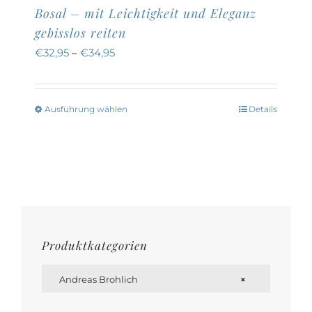
Bosal – mit Leichtigkeit und Eleganz
gebisslos reiten
€
32,95
–
€
34,95
Ausführung wählen
Details
Dieses
Produkt
weist
mehrere
Varianten
auf.
Die
Produktkategorien
Optionen

können
Andreas Brohlich
×
auf