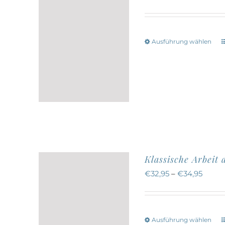
Die
Optionen
können
Ausführung wählen
auf
der
w
Produktseite
gewählt
werden
a
Klassische Arbeit
€
32,95
–
€
34,95
Ausführung wählen