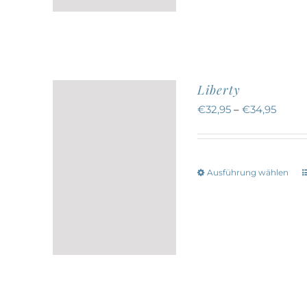
a
Liberty
€
32,95
–
€
34,95
Ausführung wählen
w
a