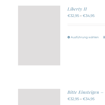
Liberty II
€
32,95
–
€
34,95
Ausführung wählen
w
a
Bitte Einsteigen –
€
32,95
–
€
34,95