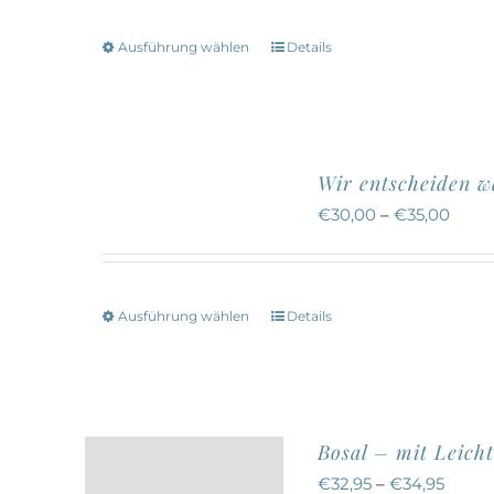
Ausführung wählen
Details
Dieses
Produkt
weist
mehrere
Wir entscheiden 
Varianten
€
30,00
–
€
35,00
auf.
Die
Optionen
können
Ausführung wählen
Details
Dieses
auf
Produkt
der
weist
Produktseite
mehrere
gewählt
Bosal – mit Leicht
Varianten
werden
€
32,95
–
€
34,95
auf.