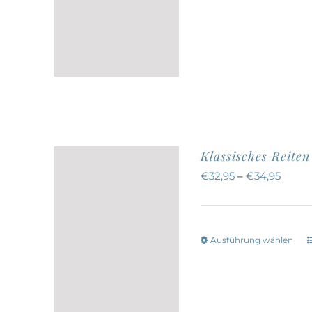
w
a
Klassisches Reite
€
32,95
–
€
34,95
Ausführung wählen
w