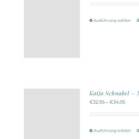
Ausführung wählen
w
a
Katja Schnabel – 
€
32,95
–
€
34,95
Ausführung wählen