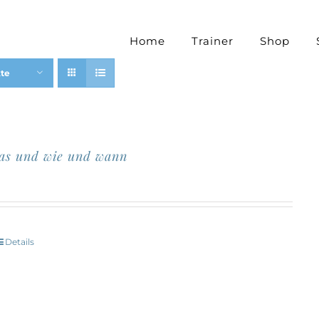
Home
Trainer
Shop
kte
was und wie und wann
Details
Dieses
Produkt
eist
mehrere