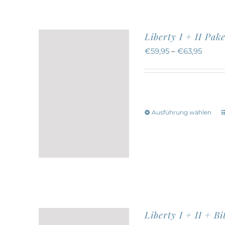
Liberty I + II Pake
€
59,95
–
€
63,95
Ausführung wählen
w
a
Liberty I + II + Bi