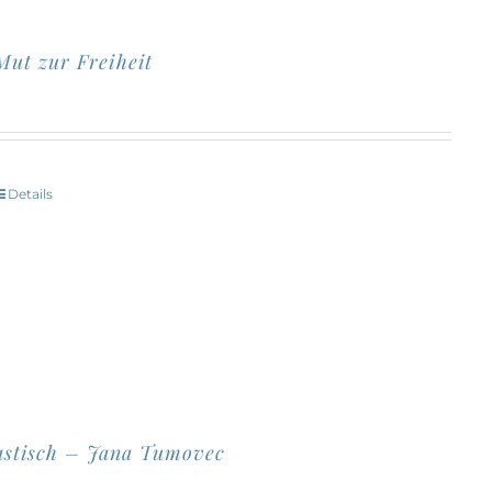
Die
Optionen
Mut zur Freiheit
können
auf
der
Produktseite
Details
Dieses
gewählt
Produkt
werden
eist
mehrere
Varianten
uf.
Die
Optionen
astisch – Jana Tumovec
können