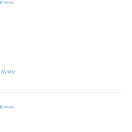
Details
Dieses
Produktseite
Produkt
gewählt
eist
werden
mehrere
Varianten
uf.
Die
Optionen
n Heute
können
auf
der
Produktseite
Details
Dieses
gewählt
Produkt
werden
eist